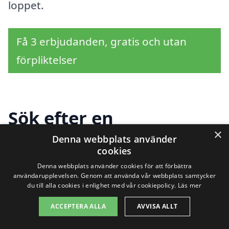
loppet.
Få 3 erbjudanden, gratis och utan
förpliktelser
Sök efter en
×
professionell för
Denna webbplats använder
cookies
överlåtelsebesiktning i
Denna webbplats använder cookies för att förbättra
användarupplevelsen. Genom att använda vår webbplats samtycker
andra städer nära
du till alla cookies i enlighet med vår cookiepolicy.
Läs mer
Årsunda
ACCEPTERA ALLA
AVVISA ALLT