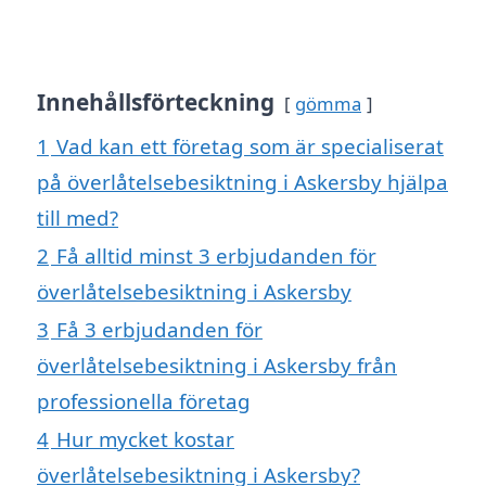
Innehållsförteckning
gömma
1
Vad kan ett företag som är specialiserat
på överlåtelsebesiktning i Askersby hjälpa
till med?
2
Få alltid minst 3 erbjudanden för
överlåtelsebesiktning i Askersby
3
Få 3 erbjudanden för
överlåtelsebesiktning i Askersby från
professionella företag
4
Hur mycket kostar
överlåtelsebesiktning i Askersby?