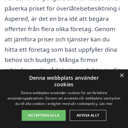
påverka priset för överlåtelsebesiktning i
Äspered, är det en bra idé att begära
offerter från flera olika företag. Genom
att jämföra priser och tjänster kan du
hitta ett företag som bäst uppfyller dina
behov och budget. Många firmor
erbjuder gratis rådgivning och kan ge dig
×
Denna webbplats använder
förslag på vad som måste kontrolleras
cookies
baserat på fastighetens ålder och typ.
Denna webbplats använder cookies för att förbättra
användarupplevelsen. Genom att använda vår webbplats samtycker
du till alla cookies i enlighet med vår cookiepolicy.
Läs mer
Att välja rätt besiktningsfirma är
ACCEPTERA ALLA
AVVISA ALLT
avgörande för att säkerställa en smidig