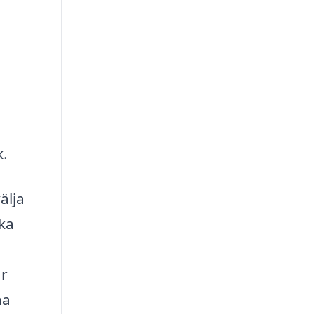
k.
älja
ka
är
na