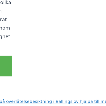
olika
h
rat
genom
gghet
på överlåtelsebesiktning i Ballingslöv hjälpa till m