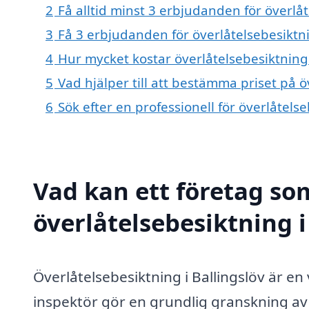
2
Få alltid minst 3 erbjudanden för överlåt
3
Få 3 erbjudanden för överlåtelsebesiktnin
4
Hur mycket kostar överlåtelsebesiktning 
5
Vad hjälper till att bestämma priset på ö
6
Sök efter en professionell för överlåtels
Vad kan ett företag som
överlåtelsebesiktning i
Överlåtelsebesiktning i Ballingslöv är en 
inspektör gör en grundlig granskning av