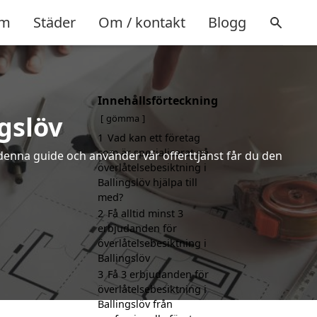
m
Städer
Om / kontakt
Blogg
Innehållsförteckning
gslöv
gömma
1
Vad kan ett företag
som är specialiserat på
denna guide och använder vår offerttjänst får du den
överlåtelsebesiktning i
Ballingslöv hjälpa till
med?
2
Få alltid minst 3
erbjudanden för
överlåtelsebesiktning i
Ballingslöv
3
Få 3 erbjudanden för
överlåtelsebesiktning i
Ballingslöv från