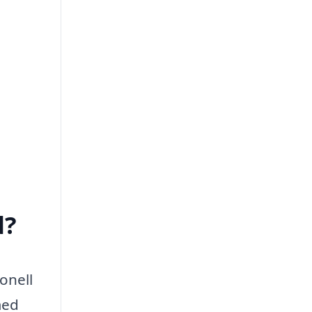
d?
onell
med