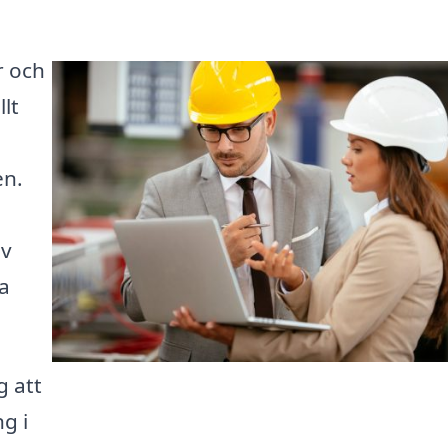
r och
llt
en.
av
la
g att
ng i