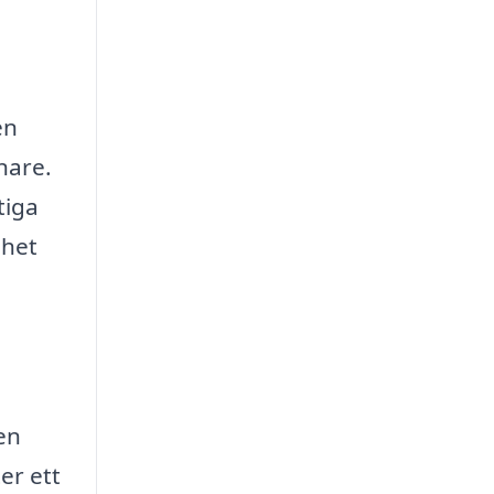
en
nare.
tiga
ghet
en
er ett