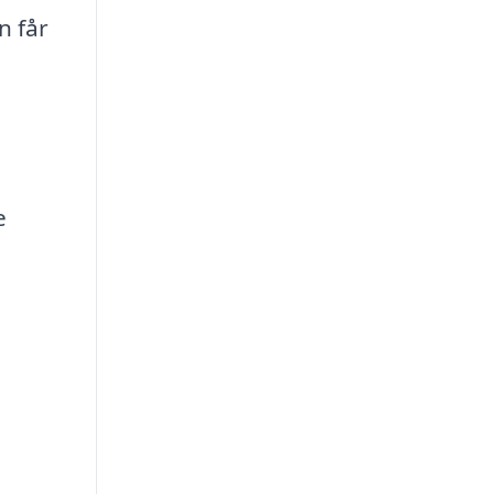
n får
e