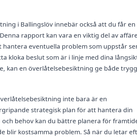
ktning i Ballingslöv innebär också att du får en
Denna rapport kan vara en viktig del av affär
tt hantera eventuella problem som uppstår se
a kloka beslut som är i linje med dina långsik
re, kan en överlåtelsebesiktning ge både tryg
 överlåtelsebesiktning inte bara är en
gripande strategisk plan för att hantera din
nd och behov kan du bättre planera för framtid
e blir kostsamma problem. Så när du letar eft