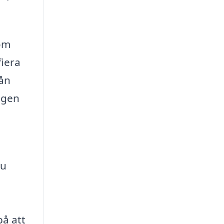
som
fiera
rån
ingen
du
på att