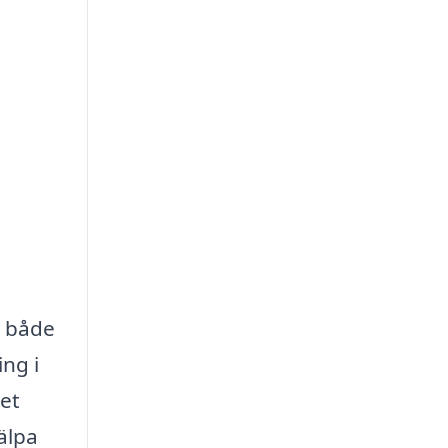
a både
ing i
et
älpa