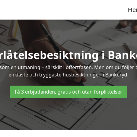
He
låtelsebesiktning i Ban
om en utmaning – särskilt i offertfasen. Men om du följer 
enklaste och tryggaste husbesiktningen i Bankeryd.
Få 3 erbjudanden, gratis och utan förpliktelser