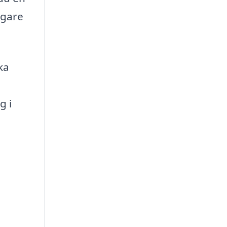
igare
ka
g i