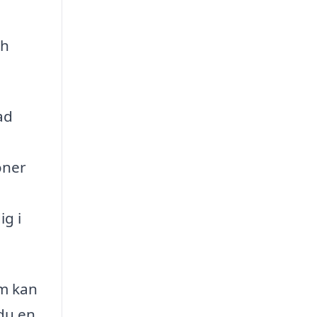
ch
ad
oner
ig i
om kan
du en