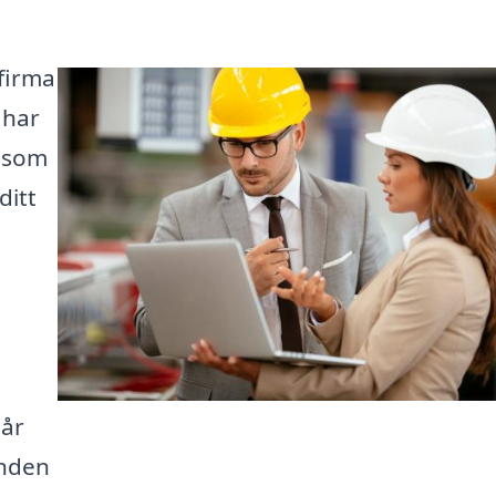
 firma
 har
m som
ditt
lår
anden