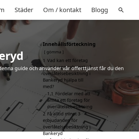
m
Städer
Om / kontakt
Blogg
Innehållsförteckning
keryd
gömma
1
Vad kan ett företag
som är specialiserat på
denna guide och använder vår offerttjänst får du den
överlåtelsebesiktning i
Bankeryd hjälpa till
med?
1.1
Fördelar med att
anlita ett företag för
överlåtelsebesiktning
2
Få alltid minst 3
erbjudanden för
överlåtelsebesiktning i
Bankeryd