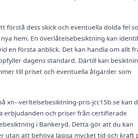
att förstå dess skick och eventuella dolda fel 
t nya hem. En överlåtelsebesiktning kan identi
 en första anblick. Det kan handla om allt f
 uppfyller dagens standard. Därtill kan besiktn
mer till priset och eventuella åtgärder som
å xn--verltelsebesiktning-pris-jcc15b.se kan 
lika erbjudanden och priser från certifierade
besiktning i Bankeryd. Detta gör att du kan
er utan att behöva lägga mycket tid och kraft 