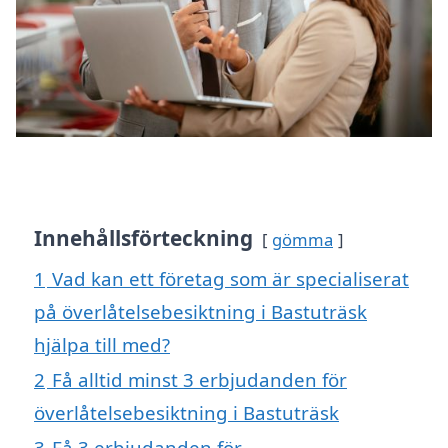
Innehållsförteckning
gömma
1
Vad kan ett företag som är specialiserat
på överlåtelsebesiktning i Bastuträsk
hjälpa till med?
2
Få alltid minst 3 erbjudanden för
överlåtelsebesiktning i Bastuträsk
3
Få 3 erbjudanden för