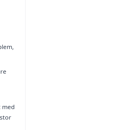
blem,
are
t med
stor