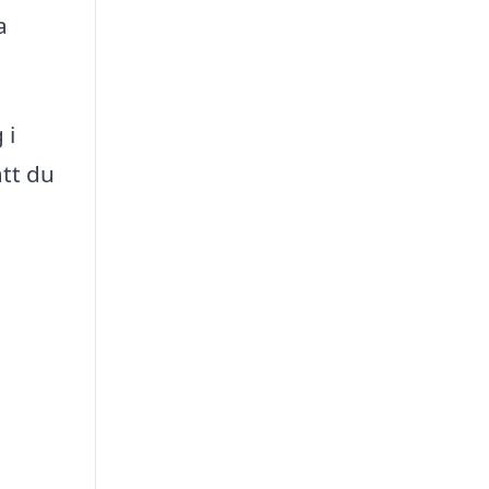
a
 i
att du