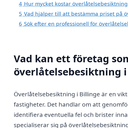
4
Hur mycket kostar överlåtelsebesiktning 
5
Vad hjälper till att bestämma priset på ö
6
Sök efter en professionell för överlåtels
Vad kan ett företag som
överlåtelsebesiktning i 
Överlåtelsebesiktning i Billinge är en vi
fastigheter. Det handlar om att genomfö
identifiera eventuella fel och brister in
specialiserar sig på överlåtelsebesiktnin