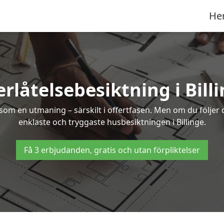
He
rlåtelsebesiktning i Bill
om en utmaning – särskilt i offertfasen. Men om du följer 
enklaste och tryggaste husbesiktningen i Billinge.
Få 3 erbjudanden, gratis och utan förpliktelser