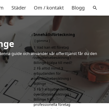
m
Städer
Om / kontakt
Blogg
Innehållsförteckning
inge
gömma
1
Vad kan ett företag
som är specialiserat på
denna guide och använder vår offerttjänst får du den
överlåtelsebesiktning i
Billinge hjälpa till med?
2
Få alltid minst 3
erbjudanden för
överlåtelsebesiktning i
Billinge
3
Få 3 erbjudanden för
överlåtelsebesiktning i
Billinge från
professionella företag