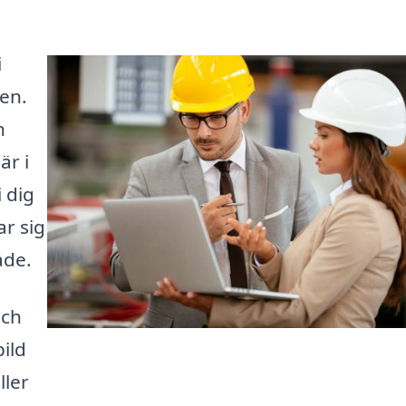
i
ren.
h
är i
i dig
ar sig
åde.
och
ild
ller