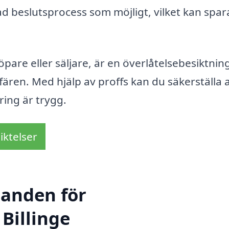
d beslutsprocess som möjligt, vilket kan spar
are eller säljare, är en överlåtelsebesiktning
ffären. Med hjälp av proffs kan du säkerställa 
ring är trygg.
iktelser
danden för
 Billinge