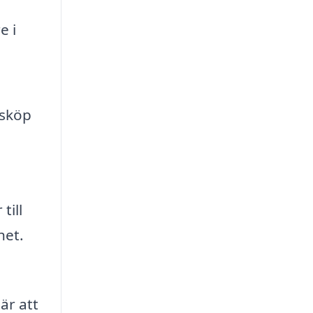
e i
tsköp
till
het.
 är att