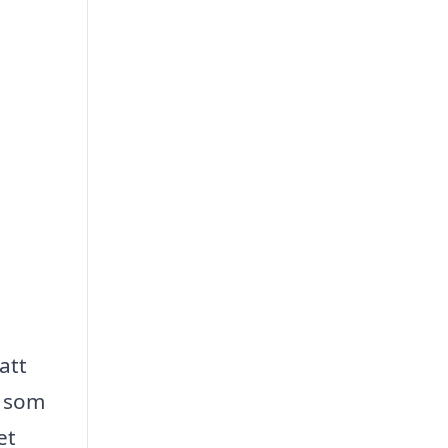
att
g som
et