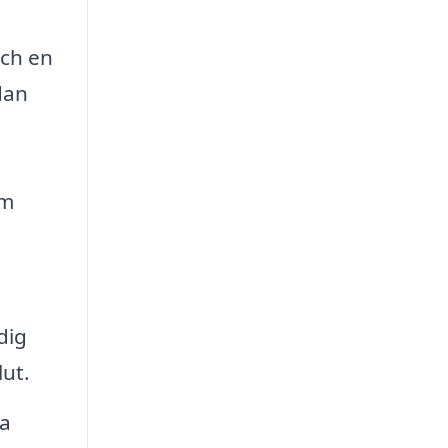
och en
dan
om
dig
lut.
ra