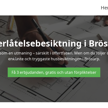
He
rlåtelsebesiktning i Brö
om en utmaning – särskilt i offertfasen. Men om du följer 
enklaste och tryggaste husbesiktningen i Brösarp.
Få 3 erbjudanden, gratis och utan förpliktelser