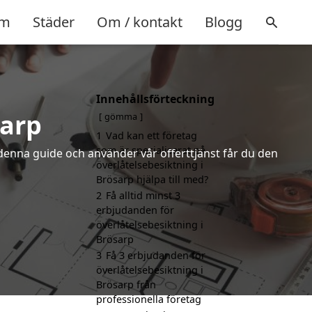
m
Städer
Om / kontakt
Blogg
Innehållsförteckning
sarp
gömma
1
Vad kan ett företag
som är specialiserat på
denna guide och använder vår offerttjänst får du den
överlåtelsebesiktning i
Brösarp hjälpa till med?
2
Få alltid minst 3
erbjudanden för
överlåtelsebesiktning i
Brösarp
3
Få 3 erbjudanden för
överlåtelsebesiktning i
Brösarp från
professionella företag