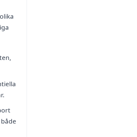
olika
iga
ten,
tiella
r.
port
r både