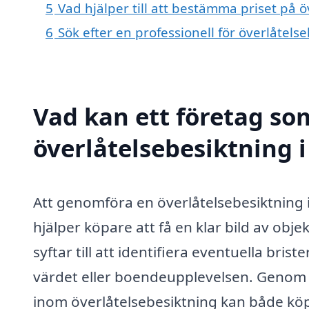
5
Vad hjälper till att bestämma priset på ö
6
Sök efter en professionell för överlåtel
Vad kan ett företag som
överlåtelsebesiktning i
Att genomföra en överlåtelsebesiktning i
hjälper köpare att få en klar bild av obje
syftar till att identifiera eventuella bri
värdet eller boendeupplevelsen. Genom at
inom överlåtelsebesiktning kan både köpar