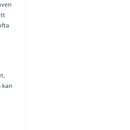
 även
tt
ofta
t.
m kan