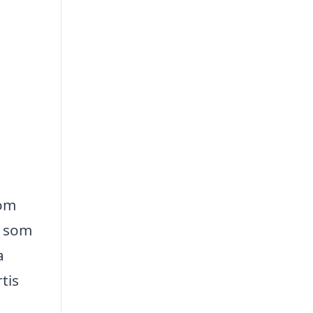
som
n som
a
tis