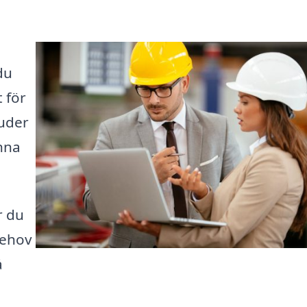
du
 för
juder
nna
r du
behov
å