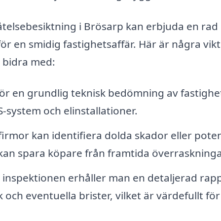
åtelsebesiktning i Brösarp kan erbjuda en rad 
r en smidig fastighetsaffär. Här är några vikt
 bidra med:
ör en grundlig teknisk bedömning av fastighe
S-system och elinstallationer.
irmor kan identifiera dolda skador eller poten
an spara köpare från framtida överraskninga
 inspektionen erhåller man en detaljerad rap
ch eventuella brister, vilket är värdefullt fö