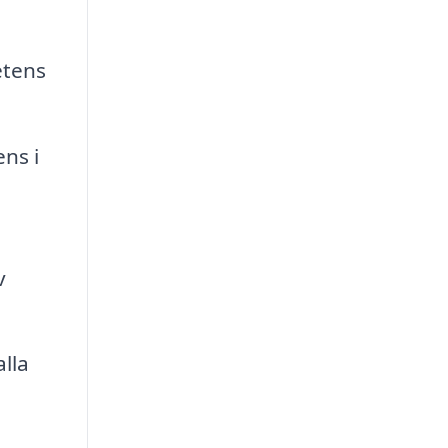
etens
ns i
v
lla