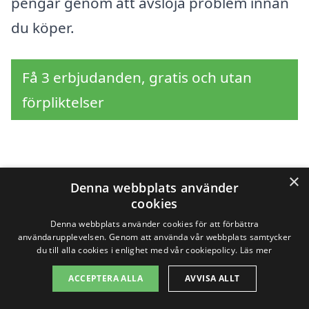
pengar genom att avslöja problem innan
du köper.
Få 3 erbjudanden, gratis och utan
förpliktelser
Sök efter en
×
Denna webbplats använder
cookies
professionell för
Denna webbplats använder cookies för att förbättra
överlåtelsebesiktning i
användarupplevelsen. Genom att använda vår webbplats samtycker
du till alla cookies i enlighet med vår cookiepolicy.
Läs mer
andra städer nära
ACCEPTERA ALLA
AVVISA ALLT
Bygdeå