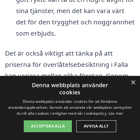
sina tjänster, men det kan vara värt
det för den trygghet och noggrannhet
som erbjuds.
Det är också viktigt att tänka på att
priserna för överlåtelsebesiktning i Falla
kan variera mellan olika företag. Genom
×
Denna webbplats använder
att använda plattformen xn--
cookies
verltelsebesiktning-pris-jcc15b.se kan du
Denna webbplats använder cookies för att förbättra
användarupplevelsen. Genom att använda vår webbplats samtycker
enkelt få en översikt över olika företag
du till alla cookies i enlighet med vår cookiepolicy.
Läs mer
som erbjuder tjänsten. Det ger dig
ACCEPTERA ALLA
AVVISA ALLT
möjlighet att jämföra priser och kvalitet