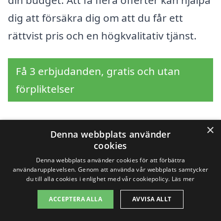
din budget. Att få flera offerter kan hjälpa
dig att försäkra dig om att du får ett
rättvist pris och en högkvalitativ tjänst.
Få 3 erbjudanden, gratis och utan
förpliktelser
×
Denna webbplats använder
Sök efter en
cookies
professionell för
Denna webbplats använder cookies för att förbättra
användarupplevelsen. Genom att använda vår webbplats samtycker
du till alla cookies i enlighet med vår cookiepolicy.
Läs mer
överlåtelsebesiktning i
ACCEPTERA ALLA
AVVISA ALLT
andra städer nära