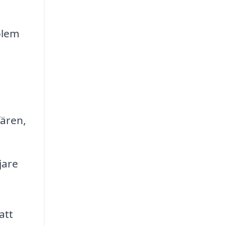
blem
ären,
jare
att