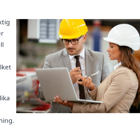
ktig
er
ll
r
lket
lika
ning.