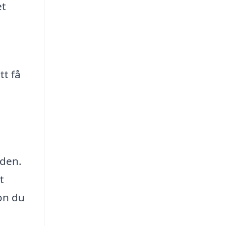
et
tt få
iden.
t
ion du