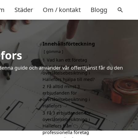
m
Städer
Om / kontakt
Blogg
Innehållsförteckning
fors
gömma
1
Vad kan ett företag
som är specialiserat på
denna guide och använder vår offerttjänst får du den
överlåtelsebesiktning i
Hällefors hjälpa till med?
2
Få alltid minst 3
erbjudanden för
överlåtelsebesiktning i
Hällefors
3
Få 3 erbjudanden för
överlåtelsebesiktning i
Hällefors från
professionella företag