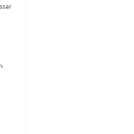
ssar
h