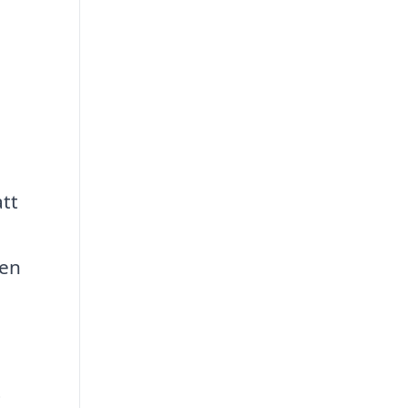
att
 en
t