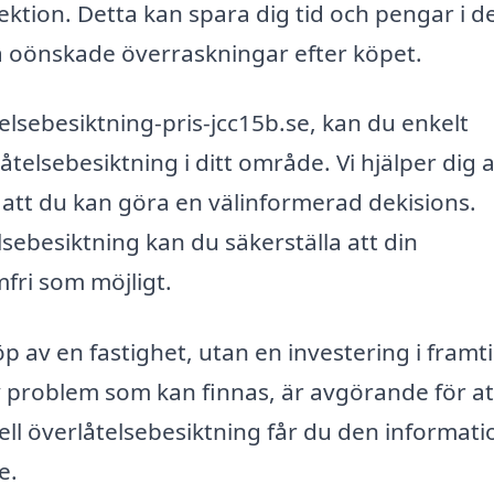
ektion. Detta kan spara dig tid och pengar i d
a oönskade överraskningar efter köpet.
elsebesiktning-pris-jcc15b.se, kan du enkelt
telsebesiktning i ditt område. Vi hjälper dig a
 att du kan göra en välinformerad dekisions.
lsebesiktning kan du säkerställa att din
mfri som möjligt.
köp av en fastighet, utan en investering i framt
v problem som kan finnas, är avgörande för at
ell överlåtelsebesiktning får du den informat
e.