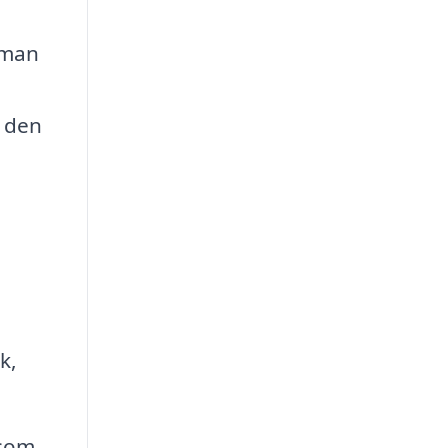
sman
a den
k,
åsom