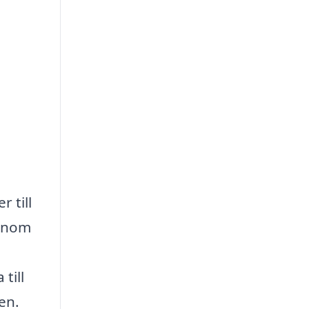
 till
Genom
till
en.