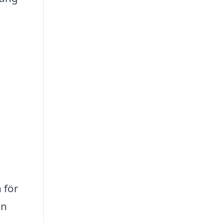
 för
en