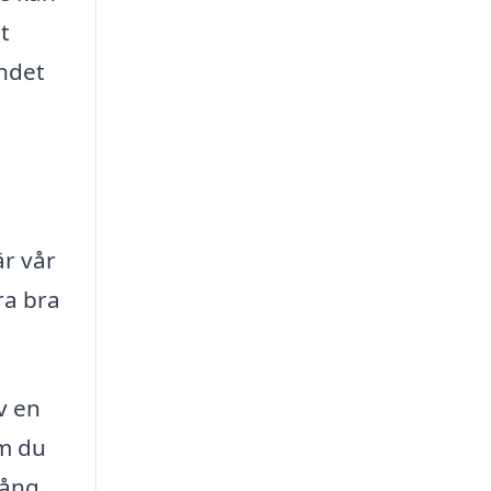
t
endet
är vår
ra bra
v en
om du
lång