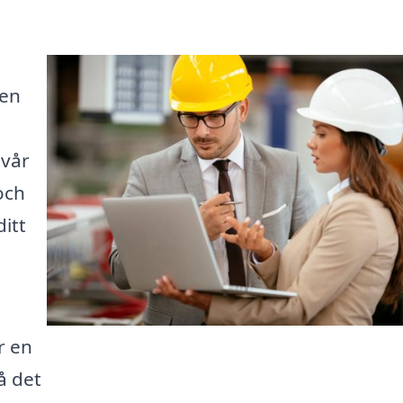
 en
 vår
 och
itt
r en
å det