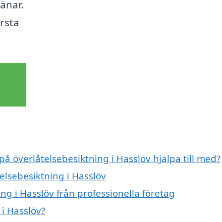
jänar.
örsta
på överlåtelsebesiktning i Hasslöv hjälpa till med?
telsebesiktning i Hasslöv
ng i Hasslöv från professionella företag
i Hasslöv?