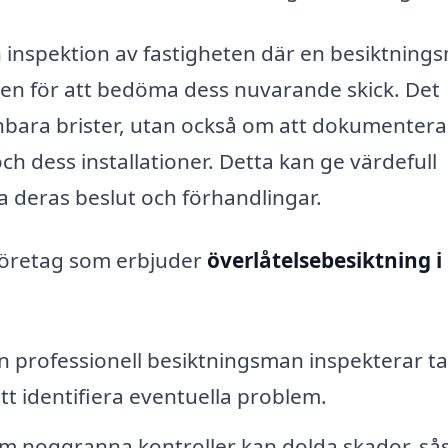
 inspektion av fastigheten där en besiktning
en för att bedöma dess nuvarande skick. Det
enbara brister, utan också om att dokumenter
 dess installationer. Detta kan ge värdefull
ka deras beslut och förhandlingar.
 företag som erbjuder
överlåtelsebesiktning i
 professionell besiktningsman inspekterar ta
tt identifiera eventuella problem.
 noggranna kontroller kan dolda skador, s