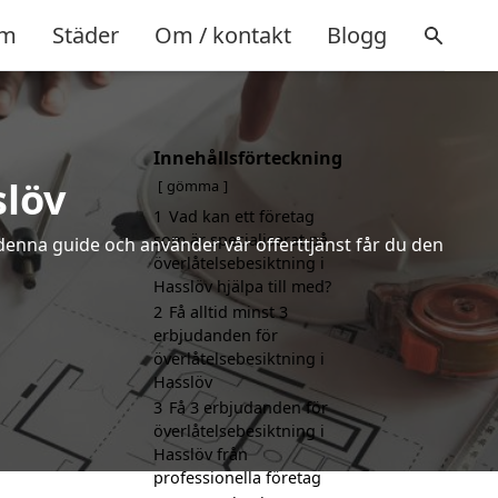
m
Städer
Om / kontakt
Blogg
Innehållsförteckning
slöv
gömma
1
Vad kan ett företag
som är specialiserat på
denna guide och använder vår offerttjänst får du den
överlåtelsebesiktning i
Hasslöv hjälpa till med?
2
Få alltid minst 3
erbjudanden för
överlåtelsebesiktning i
Hasslöv
3
Få 3 erbjudanden för
överlåtelsebesiktning i
Hasslöv från
professionella företag