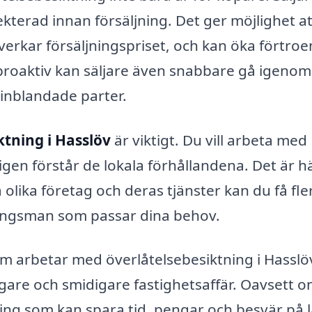
pekterad innan försäljning. Det ger möjlighet at
erkar försäljningspriset, och kan öka förtro
proaktiv kan säljare även snabbare gå igenom
 inblandade parter.
ktning i Hasslöv
är viktigt. Du vill arbeta med
gen förstår de lokala förhållandena. Det är h
lika företag och deras tjänster kan du få fle
ningsman som passar dina behov.
m arbetar med överlåtelsebesiktning i Hasslö
yggare och smidigare fastighetsaffär. Oavsett 
ering som kan spara tid, pengar och besvär på 