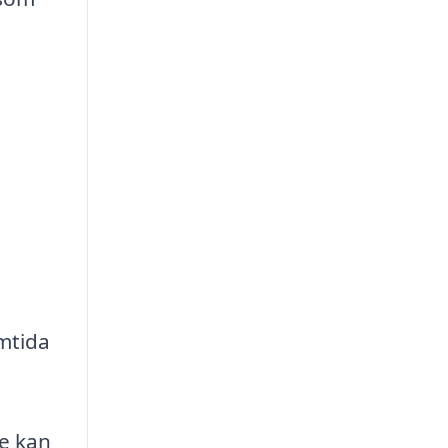
mtida
re kan