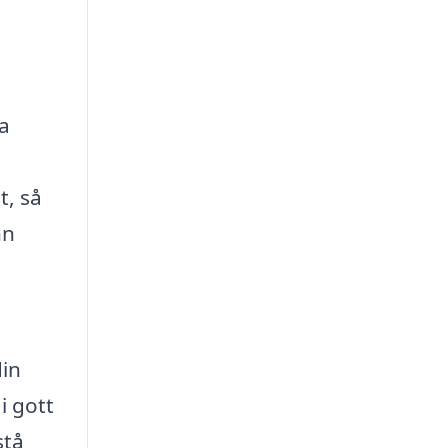
ra
t, så
nn
din
i gott
stå