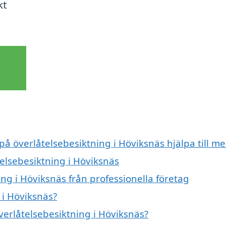
kt
på överlåtelsebesiktning i Höviksnäs hjälpa till m
telsebesiktning i Höviksnäs
ng i Höviksnäs från professionella företag
 i Höviksnäs?
överlåtelsebesiktning i Höviksnäs?