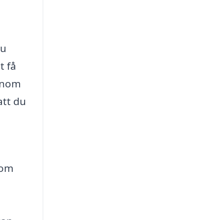
du
t få
Genom
att du
nom