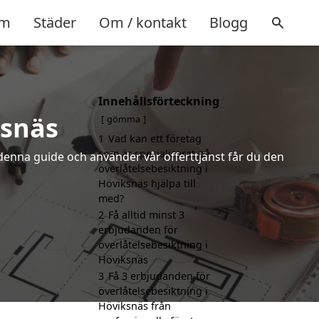
m
Städer
Om / kontakt
Blogg
Innehållsförteckning
ksnäs
gömma
1
Vad kan ett företag
som är specialiserat på
denna guide och använder vår offerttjänst får du den
överlåtelsebesiktning i
Höviksnäs hjälpa till
med?
2
Få alltid minst 3
erbjudanden för
överlåtelsebesiktning i
Höviksnäs
3
Få 3 erbjudanden för
överlåtelsebesiktning i
Höviksnäs från