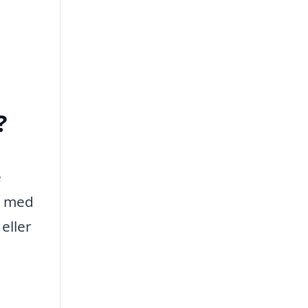
?
e
ll med
eller