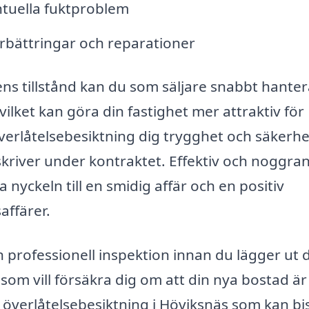
tuella fuktproblem
bättringar och reparationer
ens tillstånd kan du som säljare snabbt hante
ilket kan göra din fastighet mer attraktiv för
erlåtelsebesiktning dig trygghet och säkerhe
 skriver under kontraktet. Effektiv och noggra
 nyckeln till en smidig affär och en positiv
affärer.
professionell inspektion innan du lägger ut 
om vill försäkra dig om att din nya bostad är 
å överlåtelsebesiktning i Höviksnäs som kan bi