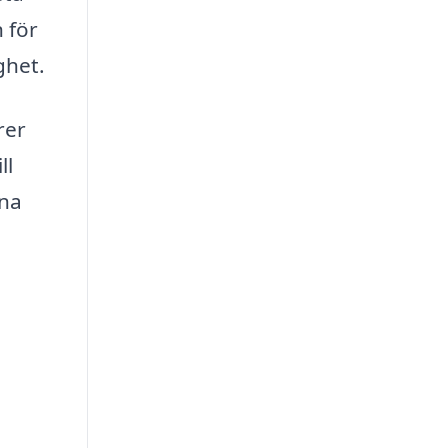
 för
ghet.
rer
ll
ina