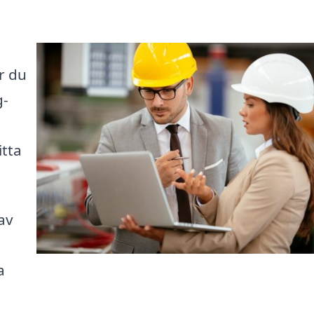
r du
g-
itta
av
a