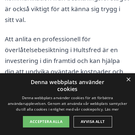
är också viktigt för att känna sig trygg i
sitt val.
Att anlita en professionell för
överlåtelsebesiktning i Hultsfred är en
investering i din framtid och kan hjälpa
dig att undvika oväntade kostnader och
×
problem med fastigheten. Genom att vara
Denna webbplats använder
cookies
välinformerad kan du göra det bästa valet
Denna webbplats använder cookies för att förbättra
för din situation.
användarupplevelsen. Genom att använda vår webbplats samtycker
du till alla cookies i enlighet med vår cookiepolicy.
Läs mer
ACCEPTERA ALLA
AVVISA ALLT
Få 3 erbjudanden, gratis och utan