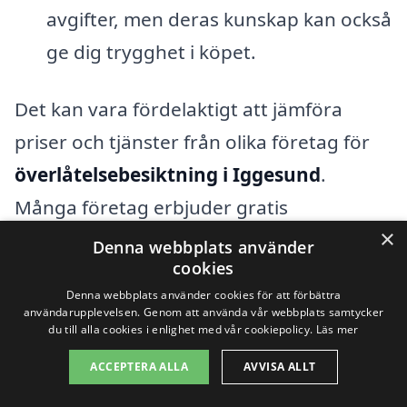
avgifter, men deras kunskap kan också
ge dig trygghet i köpet.
Det kan vara fördelaktigt att jämföra
priser och tjänster från olika företag för
överlåtelsebesiktning i Iggesund
.
Många företag erbjuder gratis
×
offertförfrågningar, vilket gör det enkelt
Denna webbplats använder
cookies
att få en uppfattning om kostnaderna och
Denna webbplats använder cookies för att förbättra
välja den bästa lösningen för dina behov.
användarupplevelsen. Genom att använda vår webbplats samtycker
du till alla cookies i enlighet med vår cookiepolicy.
Läs mer
Genom att noggrant överväga dina
alternativ och de faktorer som påverkar
ACCEPTERA ALLA
AVVISA ALLT
priset kan du säkerställa att du får en