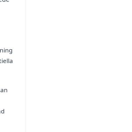
tning
iella
kan
ad