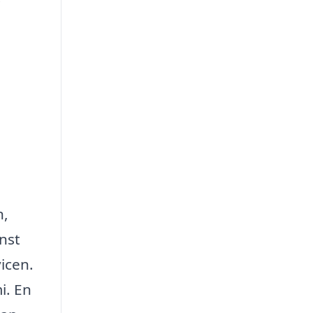
n,
nst
icen.
i. En