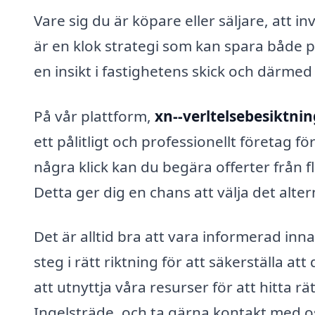
Vare sig du är köpare eller säljare, att i
är en klok strategi som kan spara både p
en insikt i fastighetens skick och därmed
På vår plattform,
xn--verltelsebesiktnin
ett pålitligt och professionellt företag f
några klick kan du begära offerter från f
Detta ger dig en chans att välja det alte
Det är alltid bra att vara informerad inna
steg i rätt riktning för att säkerställa at
att utnyttja våra resurser för att hitta rä
Ingelsträde, och ta gärna kontakt med o