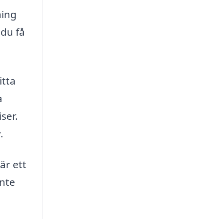
ning
 du få
itta
a
ser.
.
är ett
inte
.