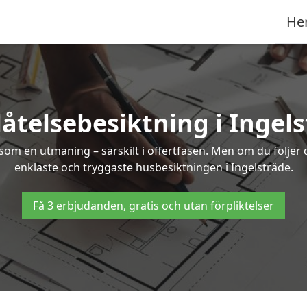
He
åtelsebesiktning i Ingel
om en utmaning – särskilt i offertfasen. Men om du följer 
enklaste och tryggaste husbesiktningen i Ingelsträde.
Få 3 erbjudanden, gratis och utan förpliktelser