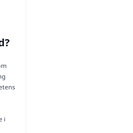
d?
som
ng
hetens
 i