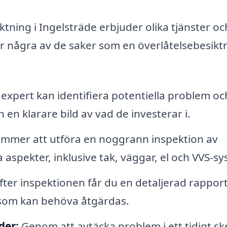
tning i Ingelsträde erbjuder olika tjänster oc
r är några av de saker som en överlåtelsebesikt
xpert kan identifiera potentiella problem oc
n en klarare bild av vad de investerar i.
mmer att utföra en noggrann inspektion av
aspekter, inklusive tak, väggar, el och VVS-sy
fter inspektionen får du en detaljerad rappor
d som kan behöva åtgärdas.
der:
Genom att avtäcka problem i ett tidigt s