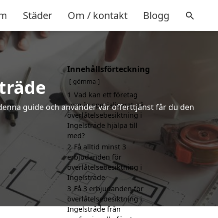
m
Städer
Om / kontakt
Blogg
Innehållsförteckning
sträde
gömma
1
Vad kan ett företag
som är specialiserat på
denna guide och använder vår offerttjänst får du den
överlåtelsebesiktning i
Ingelsträde hjälpa till
med?
2
Få alltid minst 3
erbjudanden för
överlåtelsebesiktning i
Ingelsträde
3
Få 3 erbjudanden för
överlåtelsebesiktning i
Ingelsträde från