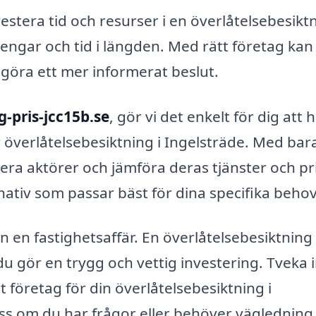
nvestera tid och resurser i en överlåtelsebesikt
engar och tid i längden. Med rätt företag kan
 göra ett mer informerat beslut.
g-pris-jcc15b.se
, gör vi det enkelt för dig att h
ör överlåtelsebesiktning i Ingelsträde. Med bar
lera aktörer och jämföra deras tjänster och pri
rnativ som passar bäst för dina specifika behov
n en fastighetsaffär. En överlåtelsebesiktning 
t du gör en trygg och vettig investering. Tveka 
tt företag för din överlåtelsebesiktning i
ss om du har frågor eller behöver vägledning