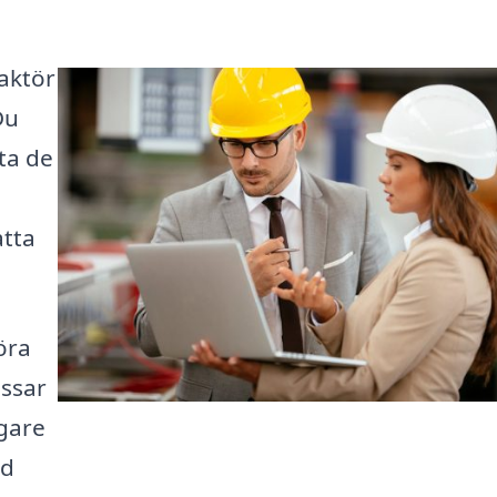
 aktör
Du
tta de
atta
öra
assar
ggare
id