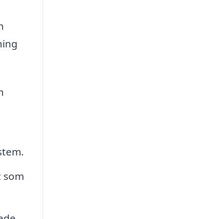
h
ning
h
stem.
t som
kede