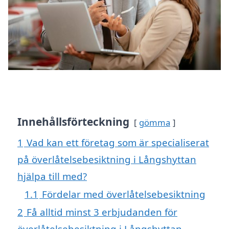
Innehållsförteckning
gömma
1
Vad kan ett företag som är specialiserat
på överlåtelsebesiktning i Långshyttan
hjälpa till med?
1.1
Fördelar med överlåtelsebesiktning
2
Få alltid minst 3 erbjudanden för
överlåtelsebesiktning i Långshyttan