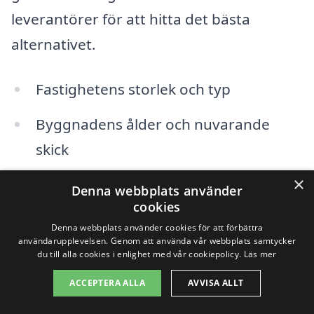
leverantörer för att hitta det bästa
alternativet.
Fastighetens storlek och typ
Byggnadens ålder och nuvarande
skick
×
Eventuella specifika problem som
Denna webbplats använder
cookies
behöver adresseras
Denna webbplats använder cookies för att förbättra
Företagets erfarenhet och
användarupplevelsen. Genom att använda vår webbplats samtycker
du till alla cookies i enlighet med vår cookiepolicy.
Läs mer
marknadsposition
ACCEPTERA ALLA
AVVISA ALLT
Kostnader för tilläggstjänster, såsom