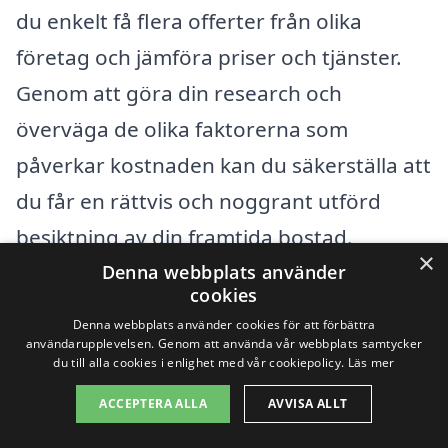
du enkelt få flera offerter från olika
företag och jämföra priser och tjänster.
Genom att göra din research och
överväga de olika faktorerna som
påverkar kostnaden kan du säkerställa att
du får en rättvis och noggrant utförd
besiktning av din framtida bostad.
×
Denna webbplats använder
cookies
Få 3 erbjudanden, gratis och utan
Denna webbplats använder cookies för att förbättra
förpliktelser
användarupplevelsen. Genom att använda vår webbplats samtycker
du till alla cookies i enlighet med vår cookiepolicy.
Läs mer
ACCEPTERA ALLA
AVVISA ALLT