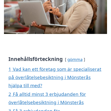
Innehållsförteckning
gömma
1
Vad kan ett företag som är specialiserat
på överlåtelsebesiktning i Mönsterås
hjälpa till med?
2
Få alltid minst 3 erbjudanden för
överlåtelsebesiktning i Mönsterås
3
Få 3 erbjudanden för