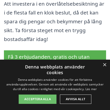
Att investera i en överlåtelsebesiktning är
i de flesta fall en klok beslut, då det kan
spara dig pengar och bekymmer på lång
sikt. Ta första steget mot en trygg
bostadsaffär idag!
Få 3 erbjudanden, gratis och utan
×
förpliktelser
Denna webbplats använder
cookies
Denna webbplats använder cookies för att förbättra
användarupplevelsen. Genom att använda vår webbplats samtycker
du till alla cookies i enlighet med vår cookiepolicy.
Läs mer
Sök efter en
ACCEPTERA ALLA
AVVISA ALLT
professionell för