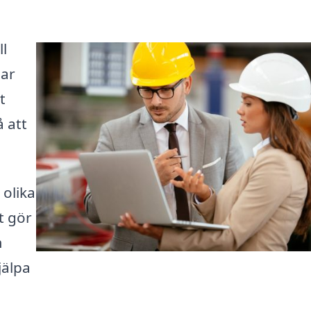
ll
har
t
å att
 olika
t gör
m
jälpa