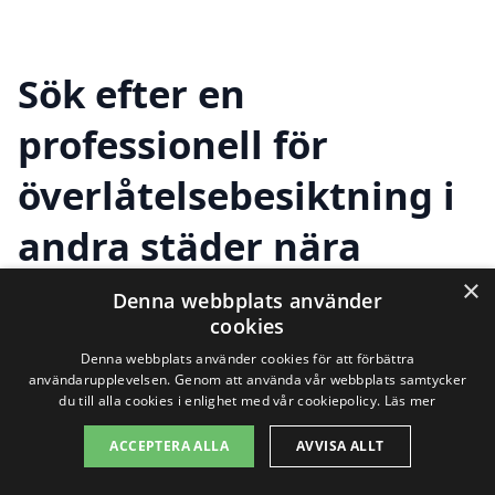
Sök efter en
professionell för
överlåtelsebesiktning i
andra städer nära
Påläng
×
Denna webbplats använder
cookies
Denna webbplats använder cookies för att förbättra
Att hitta rätt hjälp för
användarupplevelsen. Genom att använda vår webbplats samtycker
du till alla cookies i enlighet med vår cookiepolicy.
Läs mer
överlåtelsebesiktning i Påläng
är viktigt
ACCEPTERA ALLA
AVVISA ALLT
när du ska köpa eller sälja bostad.