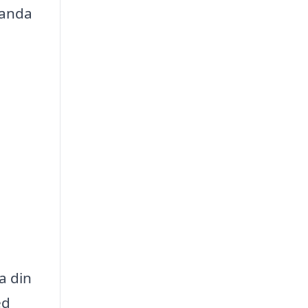
landa
a din
ed