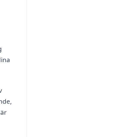
g
dina
v
nde,
 är