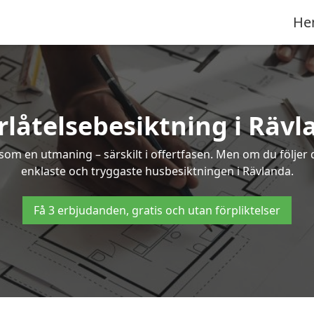
He
rlåtelsebesiktning i Rävl
om en utmaning – särskilt i offertfasen. Men om du följer 
enklaste och tryggaste husbesiktningen i Rävlanda.
Få 3 erbjudanden, gratis och utan förpliktelser