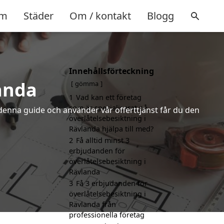
m
Städer
Om / kontakt
Blogg
Innehållsförteckning
anda
gömma
1
Vad kan ett företag
som är specialiserat på
denna guide och använder vår offerttjänst får du den
överlåtelsebesiktning i
Rävlanda hjälpa till med?
2
Få alltid minst 3
erbjudanden för
överlåtelsebesiktning i
Rävlanda
3
Få 3 erbjudanden för
överlåtelsebesiktning i
Rävlanda från
professionella företag