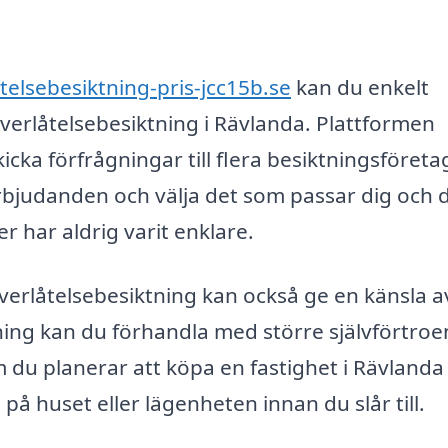
ltelsebesiktning-pris-jcc15b.se
kan du enkelt
överlåtelsebesiktning i Rävlanda. Plattformen
cka förfrågningar till flera besiktningsföreta
 erbjudanden och välja det som passar dig och 
r har aldrig varit enklare.
 överlåtelsebesiktning kan också ge en känsla a
tning kan du förhandla med större självförtroe
m du planerar att köpa en fastighet i Rävlanda
a på huset eller lägenheten innan du slår till.