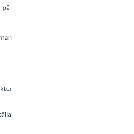
g på
gsman
ktur
älla