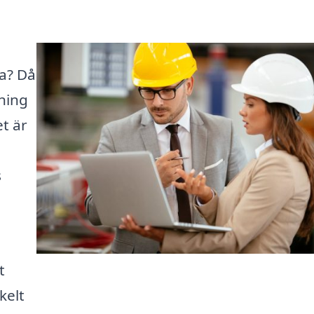
da? Då
ning
et är
s
t
kelt