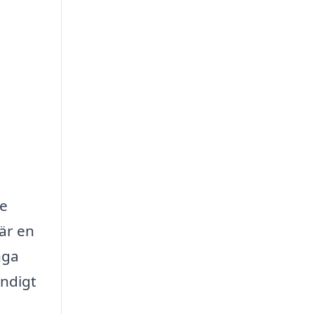
de
är en
nga
ändigt