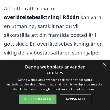
Att hitta rätt firma för
överlåtelsebesiktning i Rödån
kan vara
en utmaning, särskilt när du vill
säkerställa att din framtida bostad är i
gott skick. En överlåtelsebesiktning är en
viktig del av bostadsaffären som hjälper
köpare att få en klar bild av fastighetens
×
Denna webbplats använder
skick innan de gör ett köp. Om du bor i
cookies
eller omkring Rödån och söker experter
Denna webbplats använder cookies för att förbättra
användarupplevelsen. Genom att använda vår webbplats samtycker
inom detta område, finns det flera städer
du till alla cookies i enlighet med vår cookiepolicy.
Läs mer
i närheten där du kan hitta professionell
ACCEPTERA ALLA
AVVISA ALLT
hjälp.