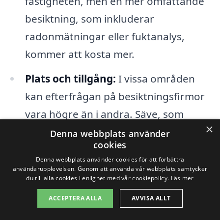
fastigheten, men en mer omfattande
besiktning, som inkluderar
radonmätningar eller fuktanalys,
kommer att kosta mer.
Plats och tillgång:
I vissa områden
kan efterfrågan på besiktningsfirmor
vara högre än i andra. Säve, som
×
ligger i Göteborgs kommun, har sin
Denna webbplats använder
cookies
egen marknadsdynamik som kan
Denna webbplats använder cookies för att förbättra
påverka priserna.
användarupplevelsen. Genom att använda vår webbplats samtycker
du till alla cookies i enlighet med vår cookiepolicy.
Läs mer
Erfarenhet och kvalifikationer hos
ACCEPTERA ALLA
AVVISA ALLT
besiktningsmannen:
En erfaren och