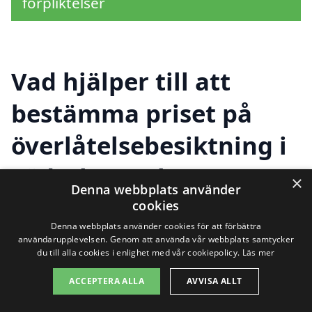
förpliktelser
Vad hjälper till att
bestämma priset på
överlåtelsebesiktning i
Söderby-Karl?
×
Denna webbplats använder
cookies
Denna webbplats använder cookies för att förbättra
Priset på en överlåtelsebesiktning i
användarupplevelsen. Genom att använda vår webbplats samtycker
du till alla cookies i enlighet med vår cookiepolicy.
Läs mer
Söderby-Karl beror på flera faktorer som
tillsammans påverkar kostnaden. Först
ACCEPTERA ALLA
AVVISA ALLT
och främst är det viktigt att förstå att en