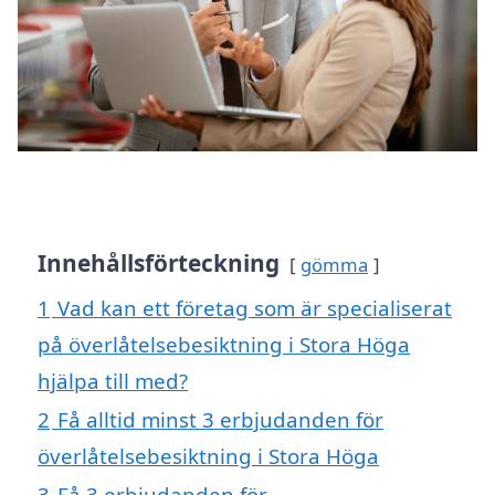
Innehållsförteckning
gömma
1
Vad kan ett företag som är specialiserat
på överlåtelsebesiktning i Stora Höga
hjälpa till med?
2
Få alltid minst 3 erbjudanden för
överlåtelsebesiktning i Stora Höga
3
Få 3 erbjudanden för