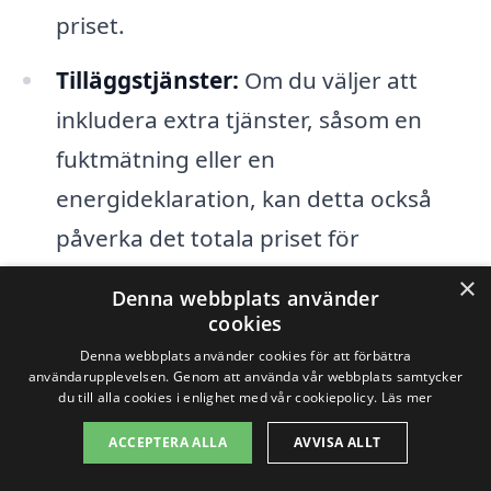
priset.
Tilläggstjänster:
Om du väljer att
inkludera extra tjänster, såsom en
fuktmätning eller en
energideklaration, kan detta också
påverka det totala priset för
besiktningen.
×
Denna webbplats använder
cookies
För att få den bästa möjliga affären på en
Denna webbplats använder cookies för att förbättra
användarupplevelsen. Genom att använda vår webbplats samtycker
överlåtelsebesiktning i Stora Höga
du till alla cookies i enlighet med vår cookiepolicy.
Läs mer
rekommenderar vi att du jämför priser
ACCEPTERA ALLA
AVVISA ALLT
och tjänster från olika företag. Vår