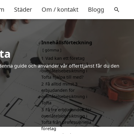
m
Städer
Om / kontakt
Blogg
Innehållsförteckning
fta
gömma
1
Vad kan ett företag
som är specialiserat på
denna guide och använder vår offerttjänst får du den
överlåtelsebesiktning i
Tofta hjälpa till med?
2
Få alltid minst 3
erbjudanden för
överlåtelsebesiktning i
Tofta
3
Få tre erbjudanden för
överlåtelsebesiktning i
Tofta från professionella
företag