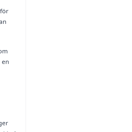
för
kan
som
d en
ger