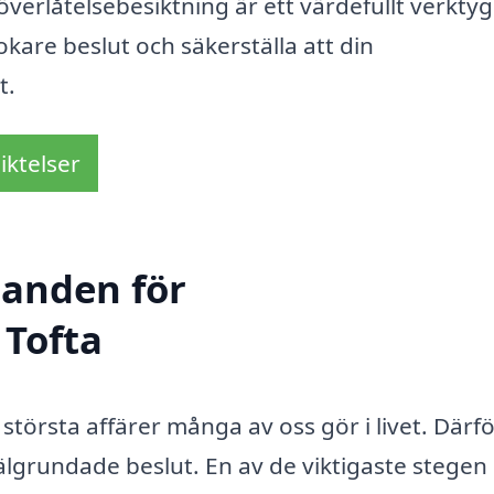
överlåtelsebesiktning är ett värdefullt verkty
kare beslut och säkerställa att din
t.
iktelser
danden för
 Tofta
 största affärer många av oss gör i livet. Därfö
älgrundade beslut. En av de viktigaste stegen 