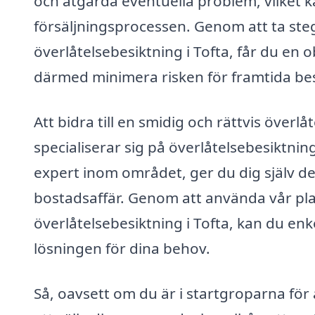
och åtgärda eventuella problem, vilket 
försäljningsprocessen. Genom att ta steg
överlåtelsebesiktning i Tofta, får du en
därmed minimera risken för framtida bes
Att bidra till en smidig och rättvis överl
specialiserar sig på överlåtelsebesiktnin
expert inom området, ger du dig själv de
bostadsaffär. Genom att använda vår platt
överlåtelsebesiktning i Tofta, kan du enk
lösningen för dina behov.
Så, oavsett om du är i startgroparna för