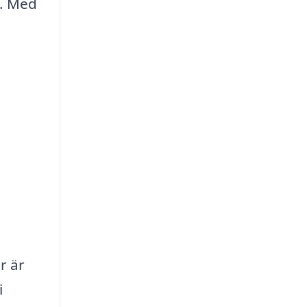
g. Med
r är
i