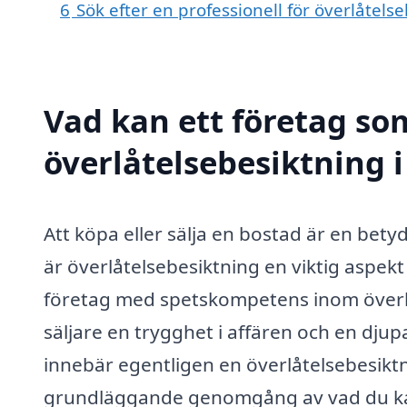
6
Sök efter en professionell för överlåtels
Vad kan ett företag som
överlåtelsebesiktning i
Att köpa eller sälja en bostad är en bet
är överlåtelsebesiktning en viktig aspek
företag med spetskompetens inom överlå
säljare en trygghet i affären och en djup
innebär egentligen en överlåtelsebesiktn
grundläggande genomgång av vad du ka