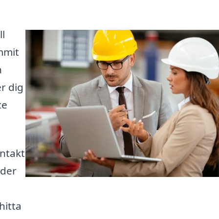
ll
mmit
n
er dig
te
ntakt
uder
hitta