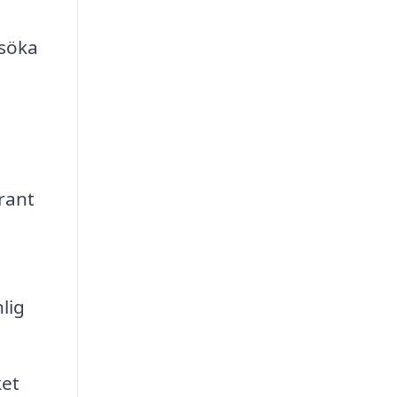
rsöka
rant
lig
ket