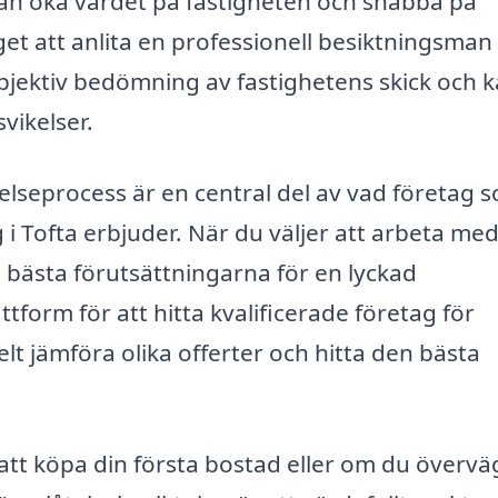
kan öka värdet på fastigheten och snabba på
et att anlita en professionell besiktningsman 
 objektiv bedömning av fastighetens skick och 
vikelser.
åtelseprocess är en central del av vad företag 
g i Tofta erbjuder. När du väljer att arbeta me
 bästa förutsättningarna för en lyckad
form för att hitta kvalificerade företag för
elt jämföra olika offerter och hitta den bästa
 att köpa din första bostad eller om du övervä