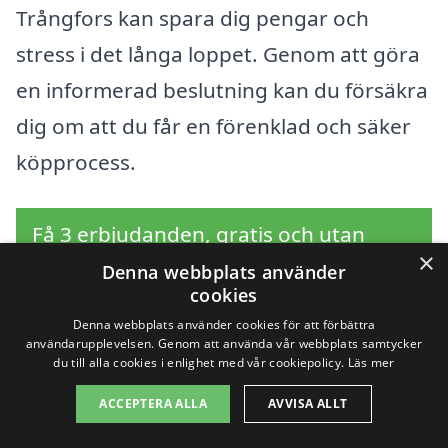
Trångfors kan spara dig pengar och
stress i det långa loppet. Genom att göra
en informerad beslutning kan du försäkra
dig om att du får en förenklad och säker
köpprocess.
Få 3 erbjudanden, gratis och utan
×
förpliktelser
Denna webbplats använder
cookies
Denna webbplats använder cookies för att förbättra
användarupplevelsen. Genom att använda vår webbplats samtycker
du till alla cookies i enlighet med vår cookiepolicy.
Läs mer
Sök efter en
ACCEPTERA ALLA
AVVISA ALLT
professionell för