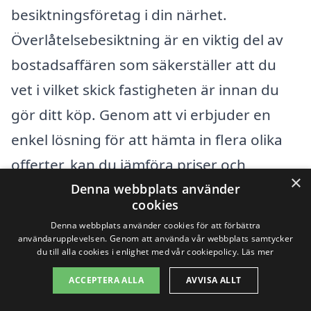
besiktningsföretag i din närhet.
Överlåtelsebesiktning är en viktig del av
bostadsaffären som säkerställer att du
vet i vilket skick fastigheten är innan du
gör ditt köp. Genom att vi erbjuder en
enkel lösning för att hämta in flera olika
offerter, kan du jämföra priser och
×
tjänster för att hitta det bästa alternativet
Denna webbplats använder
cookies
för dina behov.
Denna webbplats använder cookies för att förbättra
användarupplevelsen. Genom att använda vår webbplats samtycker
du till alla cookies i enlighet med vår cookiepolicy.
Läs mer
När du letar efter överlåtelsebesiktning i
Tystberga, kan det vara bra att också
ACCEPTERA ALLA
AVVISA ALLT
överväga företag i närliggande städer.