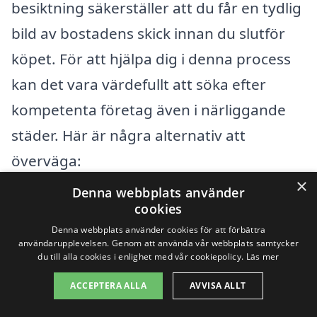
besiktning säkerställer att du får en tydlig
bild av bostadens skick innan du slutför
köpet. För att hjälpa dig i denna process
kan det vara värdefullt att söka efter
kompetenta företag även i närliggande
städer. Här är några alternativ att
överväga:
×
Denna webbplats använder
Gislaved
cookies
Denna webbplats använder cookies för att förbättra
Värnamo
användarupplevelsen. Genom att använda vår webbplats samtycker
du till alla cookies i enlighet med vår cookiepolicy.
Läs mer
Hestra
ACCEPTERA ALLA
AVVISA ALLT
Skillingaryd