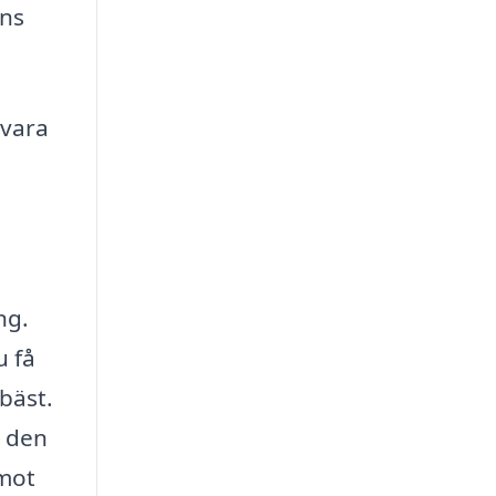
ens
 vara
ng.
u få
bäst.
g den
 mot