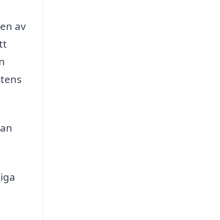
sen av
tt
en
etens
kan
iga