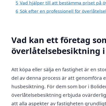
5
Vad hjälper till att bestämma priset på ö
6
Sök efter en professionell för överlåtels
Vad kan ett företag som
överlåtelsebesiktning i
Att köpa eller sälja en fastighet är en st
del av denna process är att genomföra 
husbesiktning. För dem som bor i Boliden
överlåtelsebesiktning erbjuda ovärderlig
att alla aspekter av fastigheten grundli