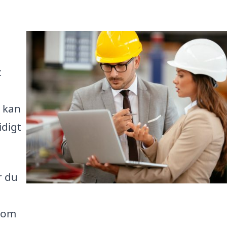
t
u kan
idigt
r du
enom