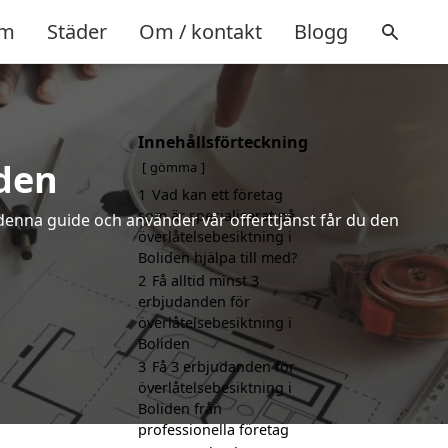
m
Städer
Om / kontakt
Blogg
Innehållsförteckning
iden
gömma
1
Vad kan ett företag
som är specialiserat på
denna guide och använder vår offerttjänst får du den
överlåtelsebesiktning i
Boliden hjälpa till med?
2
Få alltid minst 3
erbjudanden för
överlåtelsebesiktning i
Boliden
3
Få 3 erbjudanden för
överlåtelsebesiktning i
Boliden från
professionella företag