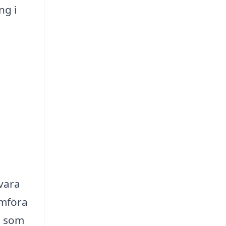
ng i
 vara
omföra
n som