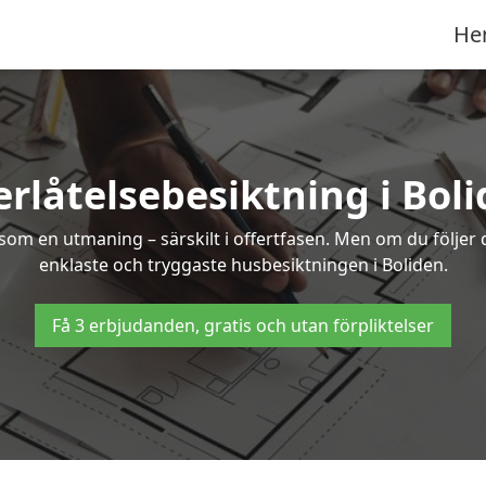
He
rlåtelsebesiktning i Bol
om en utmaning – särskilt i offertfasen. Men om du följer 
enklaste och tryggaste husbesiktningen i Boliden.
Få 3 erbjudanden, gratis och utan förpliktelser