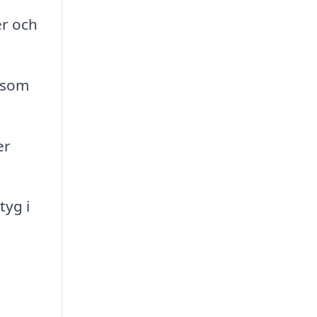
r och
t som
er
tyg i