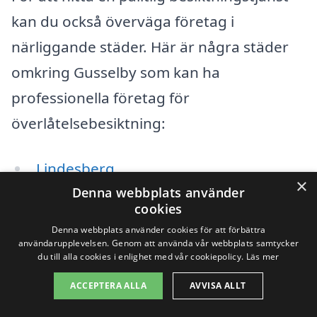
kan du också överväga företag i
närliggande städer. Här är några städer
omkring Gusselby som kan ha
professionella företag för
överlåtelsebesiktning:
Lindesberg
×
Denna webbplats använder
Frövi
cookies
Denna webbplats använder cookies för att förbättra
Hällefors
användarupplevelsen. Genom att använda vår webbplats samtycker
du till alla cookies i enlighet med vår cookiepolicy.
Läs mer
Nora
ACCEPTERA ALLA
AVVISA ALLT
Örebro