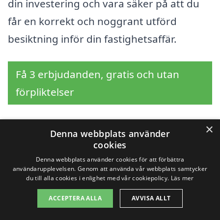
din investering och vara säker på att du
får en korrekt och noggrant utförd
besiktning inför din fastighetsaffär.
Få 3 erbjudanden, gratis och utan
förpliktelser
×
Denna webbplats använder
Sök efter en
cookies
Denna webbplats använder cookies för att förbättra
professionell för
användarupplevelsen. Genom att använda vår webbplats samtycker
du till alla cookies i enlighet med vår cookiepolicy.
Läs mer
överlåtelsebesiktning i
ACCEPTERA ALLA
AVVISA ALLT
andra städer nära