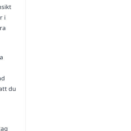
sikt
 i
ora
sa
ad
att du
tag