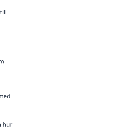
ill
om
 med
m hur