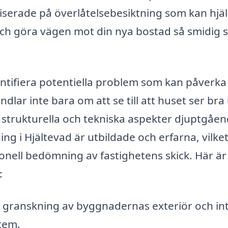
aliserade på överlåtelsebesiktning som kan hjä
ch göra vägen mot din nya bostad så smidig
identifiera potentiella problem som kan påverka
dlar inte bara om att se till att huset ser bra 
 strukturella och tekniska aspekter djuptgåen
ng i Hjältevad är utbildade och erfarna, vilke
ionell bedömning av fastighetens skick. Här är
:
ranskning av byggnadernas exteriör och inte
stem.