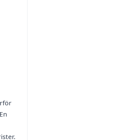
?
rför
 En
ister.