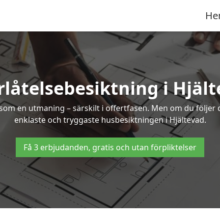
He
låtelsebesiktning i Hjäl
om en utmaning – särskilt i offertfasen. Men om du följer 
enklaste och tryggaste husbesiktningen i Hjältevad.
Få 3 erbjudanden, gratis och utan förpliktelser