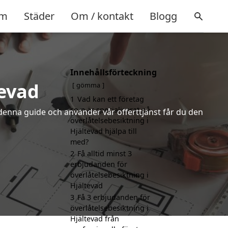
m
Städer
Om / kontakt
Blogg
Innehållsförteckning
tevad
gömma
1
Vad kan ett företag
som är specialiserat på
denna guide och använder vår offerttjänst får du den
överlåtelsebesiktning i
Hjältevad hjälpa till
med?
2
Få alltid minst 3
erbjudanden för
överlåtelsebesiktning i
Hjältevad
3
Få 3 erbjudanden för
överlåtelsebesiktning i
Hjältevad från