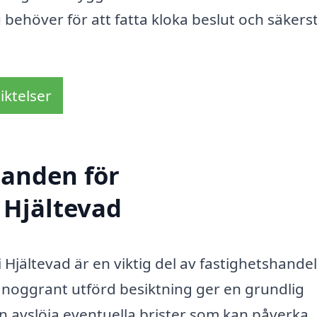
 behöver för att fatta kloka beslut och säkerst
iktelser
danden för
 Hjältevad
Hjältevad är en viktig del av fastighetshandel
n noggrant utförd besiktning ger en grundlig
 avslöja eventuella brister som kan påverka