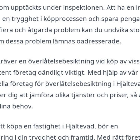
m upptäckts under inspektionen. Att ha en in
g en trygghet i köpprocessen och spara pengar
ifiera och åtgärda problem kan du undvika st
om dessa problem lämnas oadresserade.
 kräver en överlåtelsebesiktning vid köp av vis
tent företag oändligt viktigt. Med hjälp av vår
lla företag för överlåtelsebesiktning i Hjältev
er dig att jämföra olika tjänster och priser, så 
dina behov.
 köpa en fastighet i Hjältevad, bör en
ring i din trygghet och framtid. Med rätt före