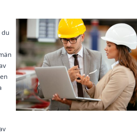
r du
kmän
av
den
a
av