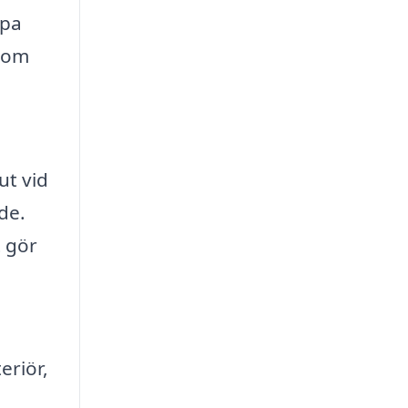
lpa
 som
ut vid
de.
t gör
riör,