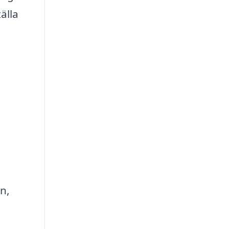
älla
n,