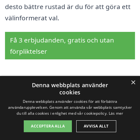
desto bättre rustad är du för att göra ett
välinformerat val.
Få 3 erbjudanden, gratis och utan
förpliktelser
×
Sök efter en
Denna webbplats använder
cookies
professionell för
Denna webbplats använder cookies för att förbättra
användarupplevelsen. Genom att använda vår webbplats samtycker
överlåtelsebesiktning i
du till alla cookies i enlighet med vår cookiepolicy.
Läs mer
andra städer nära
ACCEPTERA ALLA
AVVISA ALLT