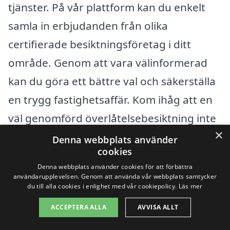
tjänster. På vår plattform kan du enkelt
samla in erbjudanden från olika
certifierade besiktningsföretag i ditt
område. Genom att vara välinformerad
kan du göra ett bättre val och säkerställa
en trygg fastighetsaffär. Kom ihåg att en
väl genomförd överlåtelsebesiktning inte
×
bara kan spara pengar på lång sikt utan
Denna webbplats använder
cookies
även ge dig trygghet som köpare.
Denna webbplats använder cookies för att förbättra
användarupplevelsen. Genom att använda vår webbplats samtycker
du till alla cookies i enlighet med vår cookiepolicy.
Läs mer
Få 3 erbjudanden, gratis och utan
ACCEPTERA ALLA
AVVISA ALLT
förpliktelser