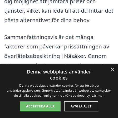
dig möjlighet att jämföra priser och
tjänster, vilket kan leda till att du hittar det
bästa alternativet för dina behov.
Sammanfattningsvis är det många
faktorer som påverkar prissättningen av
överlåtelsebesiktning i Näsåker. Genom
att vara medveten om dessa kan du göra
×
Denna webbplats använder
en mer informerad och kostnadseffektiv
cookies
val när det kommer till att skydda din
Denna webbplats använder cookies för att förbättra
användarupplevelsen. Genom att använda vår webbplats samtycker
investering i fastigheten.
du till alla cookies i enlighet med vår cookiepolicy.
Läs mer
ACCEPTERA ALLA
AVVISA ALLT
Få 3 erbjudanden, gratis och utan