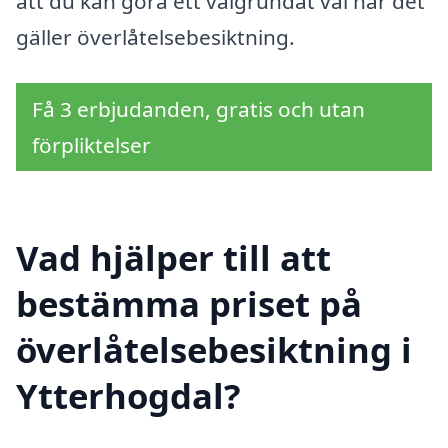
att du kan göra ett välgrundat val när det
gäller överlåtelsebesiktning.
Få 3 erbjudanden, gratis och utan
förpliktelser
Vad hjälper till att
bestämma priset på
överlåtelsebesiktning i
Ytterhogdal?