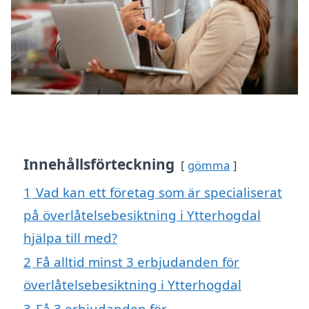
Innehållsförteckning
gömma
1
Vad kan ett företag som är specialiserat
på överlåtelsebesiktning i Ytterhogdal
hjälpa till med?
2
Få alltid minst 3 erbjudanden för
överlåtelsebesiktning i Ytterhogdal
3
Få 3 erbjudanden för