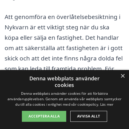
Att genomföra en överlåtelsebesiktning i
Nykvarn är ett viktigt steg när du ska
köpa eller sälja en fastighet. Det handlar
om att säkerställa att fastigheten är i gott
skick och att det inte finns några dolda fel
som kan leda till framtida problem. För
×
Denna webbplats använder
många kan det vara en utmaning att hitta
cookies
rätt firma för denna besiktning, särskilt
Denna webbplats använder cookies för att förbättra
om du står inför ett av de mest
användarupplevelsen. Genom att använda vår webbplats samtycker
du till alla cookies i enlighet med vår cookiepolicy.
Läs mer
betydelsefulla besluten i ditt liv. Överväg
ACCEPTERA ALLA
AVVISA ALLT
att också söka efter företag som erbjuder