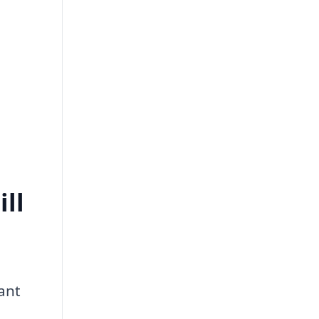
ll
ant