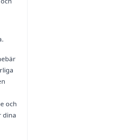
 och
a.
nebär
rliga
en
de och
r dina