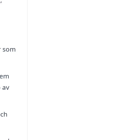
r som
lem
p av
och