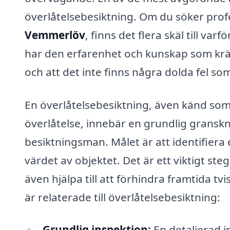
överlåtelsebesiktning. Om du söker profe
Vemmerlöv
, finns det flera skäl till var
har den erfarenhet och kunskap som krävs 
och att det inte finns några dolda fel som
En överlåtelsebesiktning, även känd som 
överlåtelse, innebär en grundlig granskn
besiktningsman. Målet är att identifiera
värdet av objektet. Det är ett viktigt st
även hjälpa till att förhindra framtida tv
är relaterade till överlåtelsebesiktning:
Grundlig inspektion:
En detaljerad i