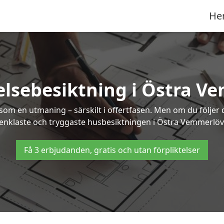
He
elsebesiktning i Östra V
om en utmaning – särskilt i offertfasen. Men om du följer 
enklaste och tryggaste husbesiktningen i Östra Vemmerlöv
Få 3 erbjudanden, gratis och utan förpliktelser