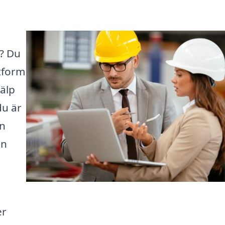
? Du
ttform
jälp
du är
en
an
er