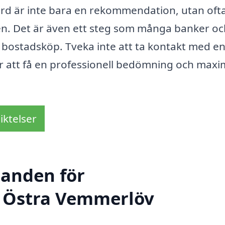
rd är inte bara en rekommendation, utan oft
ren. Det är även ett steg som många banker oc
ör bostadsköp. Tveka inte att ta kontakt med e
ör att få en professionell bedömning och max
iktelser
danden för
i Östra Vemmerlöv