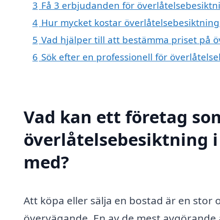
3
Få 3 erbjudanden för överlåtelsebesiktn
4
Hur mycket kostar överlåtelsebesiktnin
5
Vad hjälper till att bestämma priset på 
6
Sök efter en professionell för överlåtel
Vad kan ett företag som
överlåtelsebesiktning i
med?
Att köpa eller sälja en bostad är en sto
övervägande. En av de mest avgörande 