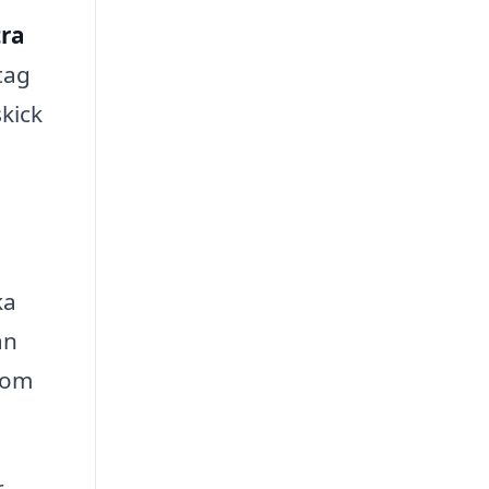
tra
etag
skick
ka
an
 som
,