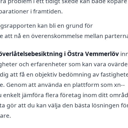
ra problem i ett tidigt skede kan både köpare
parationer i framtiden.
gsrapporten kan bli en grund för
are att nå en överenskommelse mellan partern
överlåtelsebesiktning i Östra Vemmerlöv
in
ärdigheter och erfarenheter som kan vara ovärde
dig att få en objektiv bedömning av fastighet
are. Genom att använda en plattform som xn--
du enkelt jämföra flera företag inom ditt områ
tta gör att du kan välja den bästa lösningen fö
are.