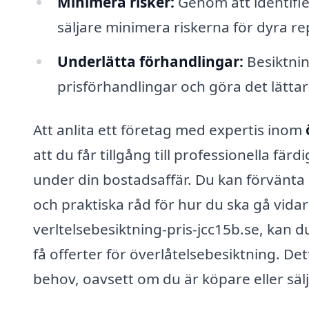
Minimera risker:
Genom att identifie
säljare minimera riskerna för dyra re
Underlätta förhandlingar:
Besiktnin
prisförhandlingar och göra det lätt
Att anlita ett företag med expertis inom
att du får tillgång till professionella f
under din bostadsaffär. Du kan förvänta 
och praktiska råd för hur du ska gå vid
verltelsebesiktning-pris-jcc15b.se, kan 
få offerter för överlåtelsebesiktning. De
behov, oavsett om du är köpare eller sälj