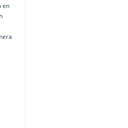
a en
h
n
imera