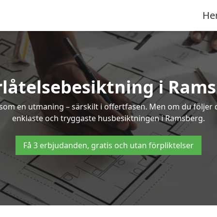
He
låtelsebesiktning i Ram
om en utmaning – särskilt i offertfasen. Men om du följer 
enklaste och tryggaste husbesiktningen i Ramsberg.
Få 3 erbjudanden, gratis och utan förpliktelser