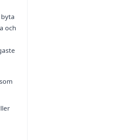
 byta
ga och
gaste
 som
ller