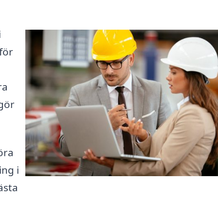
i
för
ra
 gör
öra
ng i
ästa