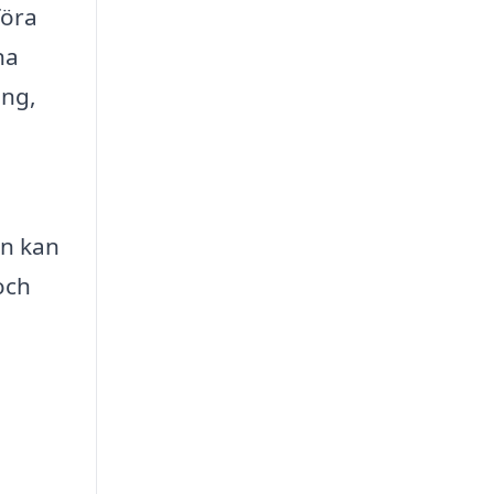
föra
na
ång,
on kan
och