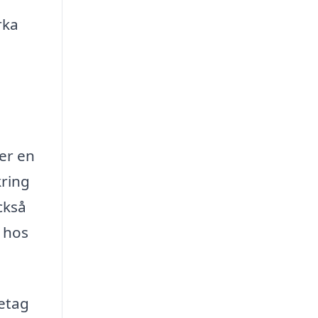
rka
er en
kring
ckså
t hos
retag