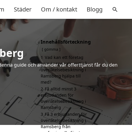
m
Städer
Om / kontakt
Blogg
Innehållsförteckning
sberg
gömma
1
Vad kan ett företag
som är specialiserat på
denna guide och använder vår offerttjänst får du den
överlåtelsebesiktning i
Ramsberg hjälpa till
med?
2
Få alltid minst 3
erbjudanden för
överlåtelsebesiktning i
Ramsberg
3
Få 3 erbjudanden för
överlåtelsebesiktning i
Ramsberg från