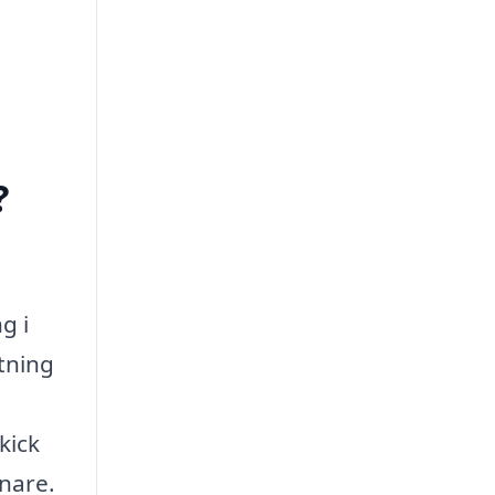
?
g i
ktning
kick
enare.