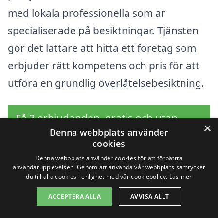
med lokala professionella som är
specialiserade på besiktningar. Tjänsten
gör det lättare att hitta ett företag som
erbjuder rätt kompetens och pris för att
utföra en grundlig överlåtelsebesiktning.
Få 3 erbjudanden, gratis och utan
×
Denna webbplats använder
förpliktelser
cookies
Denna webbplats använder cookies för att förbättra
användarupplevelsen. Genom att använda vår webbplats samtycker
du till alla cookies i enlighet med vår cookiepolicy.
Läs mer
Sök efter en
ACCEPTERA ALLA
AVVISA ALLT
professionell för