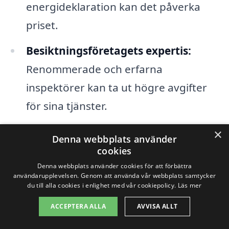
energideklaration kan det påverka
priset.
Besiktningsföretagets expertis:
Renommerade och erfarna
inspektörer kan ta ut högre avgifter
för sina tjänster.
Avstånd och reskostnader:
Om
×
Denna webbplats använder
företaget ligger långt ifrån Svartå kan
cookies
reseavgifter tillkomma.
Denna webbplats använder cookies för att förbättra
användarupplevelsen. Genom att använda vår webbplats samtycker
du till alla cookies i enlighet med vår cookiepolicy.
Läs mer
Marknadens efterfrågan:
I perioder
ACCEPTERA ALLA
AVVISA ALLT
med hög efterfrågan kan priserna