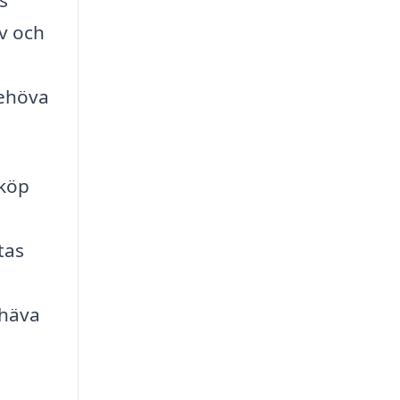
s
v och
behöva
 köp
tas
mhäva