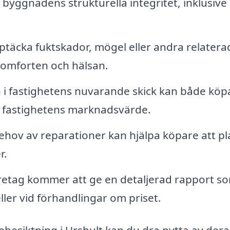
byggnadens strukturella integritet, inklusive
täcka fuktskador, mögel eller andra relatera
komforten och hälsan.
 i fastighetens nuvarande skick kan både köp
ör fastighetens marknadsvärde.
ehov av reparationer kan hjälpa köpare att p
r.
öretag kommer att ge en detaljerad rapport s
ler vid förhandlingar om priset.