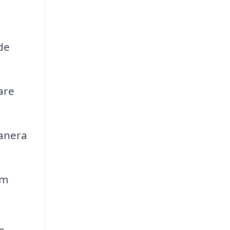
de
are
lanera
om