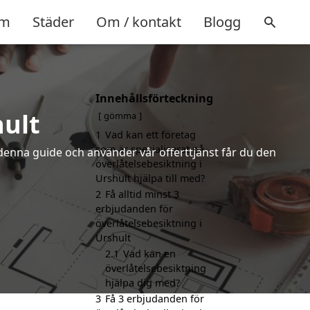
m
Städer
Om / kontakt
Blogg
Innehållsförteckning
hult
gömma
1
Vad kan ett företag
som är specialiserat på
denna guide och använder vår offerttjänst får du den
överlåtelsebesiktning i
Urshult hjälpa till med?
2
Få alltid minst 3
erbjudanden för
överlåtelsebesiktning i
Urshult
2.1
Vad kan en
överlåtelsebesiktning
hjälpa dig med?
3
Få 3 erbjudanden för