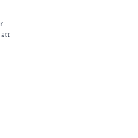
.
år
 att