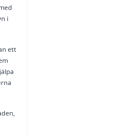
a med
n i
an ett
lem
jälpa
erna
aden,