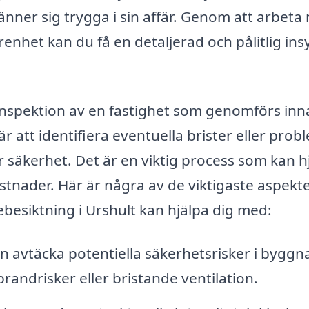
änner sig trygga i sin affär. Genom att arbet
nhet kan du få en detaljerad och pålitlig insy
 inspektion av en fastighet som genomförs inn
r att identifiera eventuella brister eller prob
 säkerhet. Det är en viktig process som kan h
kostnader. Här är några av de viktigaste aspekt
besiktning i Urshult kan hjälpa dig med:
n avtäcka potentiella säkerhetsrisker i byggn
randrisker eller bristande ventilation.