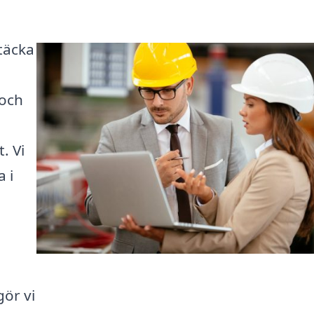
täcka
 och
. Vi
a i
gör vi