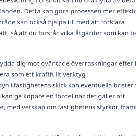
ebesiktning i Urshult kan du dra nytta av dera
landen. Detta kan göra processen mer effekti
de kan också hjälpa till med att förklara
sätt, så att du förstår vilka åtgärder som kan 
kydda dig mot oväntade överraskningar efter
ra som ett kraftfullt verktyg i
n i fastighetens skick kan eventuella brister 
 kan ge köpare en fördel när det gäller att
are, med vetskap om fastighetens styrkor, fra