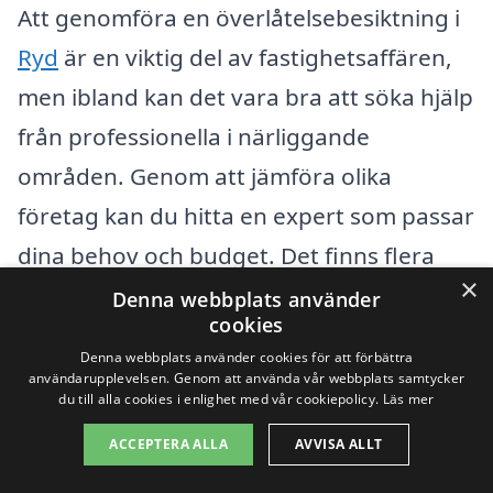
Att genomföra en överlåtelsebesiktning i
Ryd
är en viktig del av fastighetsaffären,
men ibland kan det vara bra att söka hjälp
från professionella i närliggande
områden. Genom att jämföra olika
företag kan du hitta en expert som passar
dina behov och budget. Det finns flera
×
städer nära
Ryd
där du kan hitta
Denna webbplats använder
cookies
kompetenta firmor som erbjuder tjänster
Denna webbplats använder cookies för att förbättra
för överlåtelsebesiktning. Några av dessa
användarupplevelsen. Genom att använda vår webbplats samtycker
du till alla cookies i enlighet med vår cookiepolicy.
Läs mer
städer inkluderar
Tingsryd
,
Urshult
,
ACCEPTERA ALLA
AVVISA ALLT
Linneryd
,
Växjö
, Kronoberg och Laholms