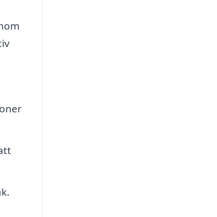
enom
tiv
ioner
att
k.