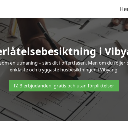
He
rlåtelsebesiktning i Vib
om en utmaning – särskilt i offertfasen. Men om du följer 
enklaste och tryggaste husbesiktningen i Vibyäng.
Få 3 erbjudanden, gratis och utan förpliktelser