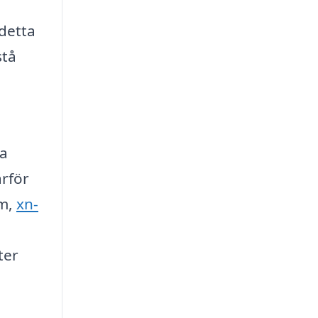
 detta
stå
ka
ärför
rm,
xn-
ter