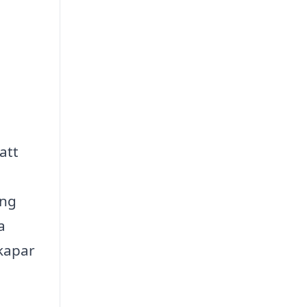
att
äng
a
skapar