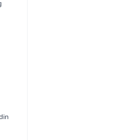
g
din