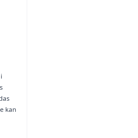
i
s
rdas
re kan