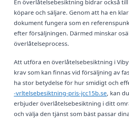
En överlåtelsebesiktning bidrar också till
köpare och säljare. Genom att ha en klar
dokument fungera som en referenspunkt 
efter försäljningen. Därmed minskar os
överlåtelseprocess.
Att utföra en överlåtelsebesiktning i Viby
krav som kan finnas vid försäljning av fa
ha stor betydelse för hur smidigt och ef
-vrltelsebesiktning-pris-jcc15b.se
, kan d
erbjuder överlåtelsebesiktning i ditt områd
och välja den tjänst som bäst passar di