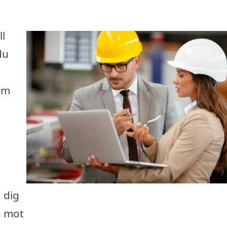
ll
du
som
 dig
n mot