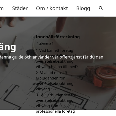
m
Städer
Om / kontakt
Blogg
Innehållsförteckning
yäng
gömma
1
Vad kan ett företag
som är specialiserat på
denna guide och använder vår offerttjänst får du den
överlåtelsebesiktning i
Vibyäng hjälpa till med?
2
Få alltid minst 3
erbjudanden för
överlåtelsebesiktning i
Vibyäng
3
Få 3 erbjudanden för
överlåtelsebesiktning i
Vibyäng från
professionella företag