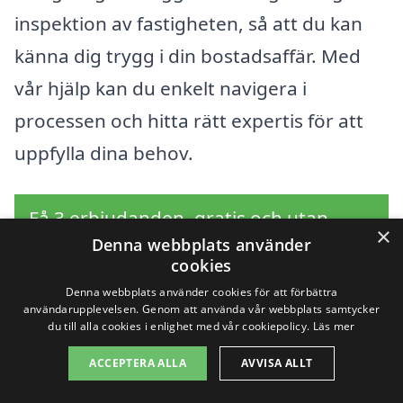
inspektion av fastigheten, så att du kan
känna dig trygg i din bostadsaffär. Med
vår hjälp kan du enkelt navigera i
processen och hitta rätt expertis för att
uppfylla dina behov.
Få 3 erbjudanden, gratis och utan
×
Denna webbplats använder
förpliktelser
cookies
Denna webbplats använder cookies för att förbättra
användarupplevelsen. Genom att använda vår webbplats samtycker
du till alla cookies i enlighet med vår cookiepolicy.
Läs mer
Sök efter en
ACCEPTERA ALLA
AVVISA ALLT
professionell för