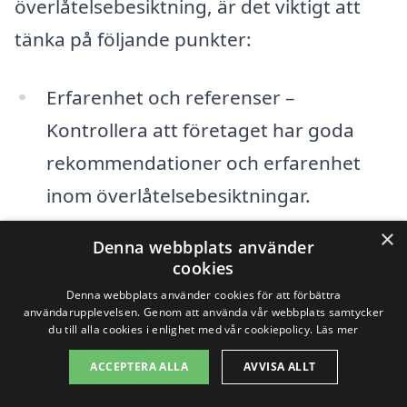
överlåtelsebesiktning, är det viktigt att
tänka på följande punkter:
Erfarenhet och referenser –
Kontrollera att företaget har goda
rekommendationer och erfarenhet
inom överlåtelsebesiktningar.
×
Certifieringar – Se till att
Denna webbplats använder
cookies
besiktningsföretaget har rätt certifikat
Denna webbplats använder cookies för att förbättra
och licenser för att utföra jobbet.
användarupplevelsen. Genom att använda vår webbplats samtycker
du till alla cookies i enlighet med vår cookiepolicy.
Läs mer
Kostnadsberäkningar – Be om offerter
ACCEPTERA ALLA
AVVISA ALLT
från flera företag för att kunna